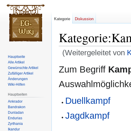
Kategorie
Diskussion
Kategorie
:
Ka
(Weitergeleitet von
Hauptseite
Alle Artikel
Zur
Zur
Zum Begriff
Kamp
Gewünschte Artikel
Navigation
Suche
Zufälliger Artikel
springen
springen
Änderungen
Auswahlmöglichke
Wiki-Hilfen
Hauptseiten
Duellkampf
Ankrador
Bandrakon
Dunladan
Jagdkampf
Endurias
Zyrthania
Ikandur