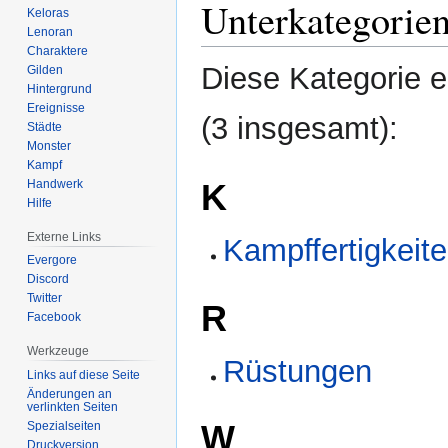
Unterkategorie
Keloras
Lenoran
Charaktere
Diese Kategorie e
Gilden
Hintergrund
Ereignisse
(3 insgesamt):
Städte
Monster
Kampf
Handwerk
K
Hilfe
Externe Links
Kampffertigkeit
Evergore
Discord
Twitter
R
Facebook
Werkzeuge
Rüstungen
Links auf diese Seite
Änderungen an
verlinkten Seiten
W
Spezialseiten
Druckversion