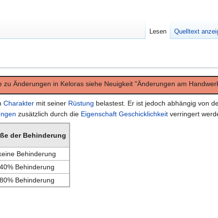
Lesen
Quelltext anze
e zu Änderungen in Keloras siehe Neuigkeit "Änderungen am Handwerk
en
Charakter
mit seiner
Rüstung
belastest. Er ist jedoch abhängig von d
ungen
zusätzlich durch die
Eigenschaft
Geschicklichkeit
verringert werd
ße der Behinderung
keine Behinderung
40% Behinderung
80% Behinderung