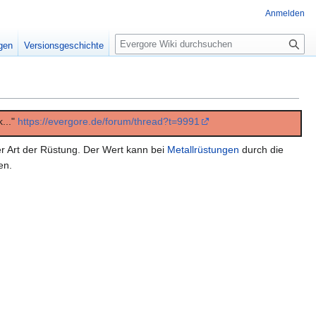
Anmelden
Suche
igen
Versionsgeschichte
..."
https://evergore.de/forum/thread?t=9991
er Art der Rüstung. Der Wert kann bei
Metallrüstungen
durch die
en.