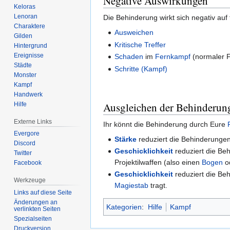
Negative Auswirkungen
Keloras
Lenoran
Die Behinderung wirkt sich negativ auf
Charaktere
Ausweichen
Gilden
Kritische Treffer
Hintergrund
Ereignisse
Schaden
im
Fernkampf
(normaler F
Städte
Schritte (Kampf)
Monster
Kampf
Handwerk
Ausgleichen der Behinderun
Hilfe
Externe Links
Ihr könnt die Behinderung durch Eure
Evergore
Stärke
reduziert die Behinderungen
Discord
Geschicklichkeit
reduziert die Be
Twitter
Projektilwaffen (also einen
Bogen
o
Facebook
Geschicklichkeit
reduziert die Be
Werkzeuge
Magiestab
tragt.
Links auf diese Seite
Änderungen an
Kategorien
:
Hilfe
Kampf
verlinkten Seiten
Spezialseiten
Druckversion