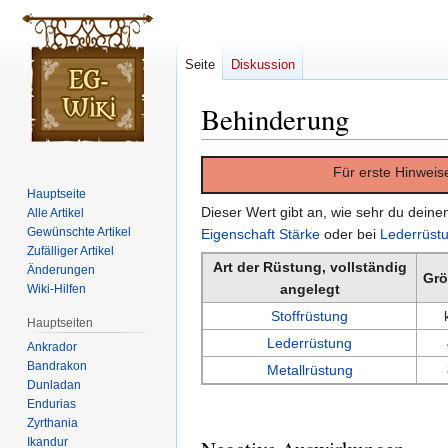
Seite
Diskussion
Behinderung
Zur
Zur
Für erste Hinweis
Navigation
Suche
Hauptseite
springen
springen
Dieser Wert gibt an, wie sehr du dein
Alle Artikel
Gewünschte Artikel
Eigenschaft
Stärke
oder bei
Lederrüst
Zufälliger Artikel
Art der Rüstung, vollständig
Änderungen
Grö
angelegt
Wiki-Hilfen
Stoffrüstung
Hauptseiten
Lederrüstung
Ankrador
Bandrakon
Metallrüstung
Dunladan
Endurias
Zyrthania
Ikandur