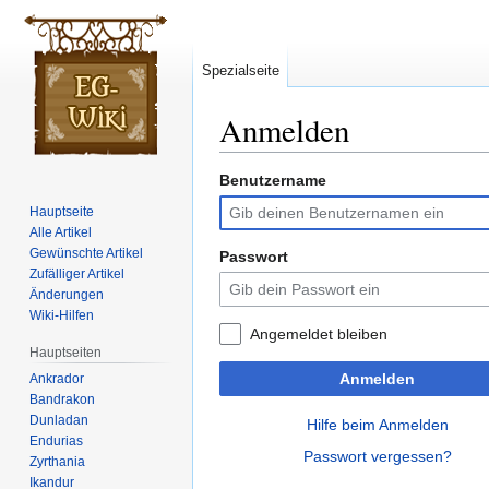
Spezialseite
Anmelden
Benutzername
Zur
Zur
Navigation
Suche
Hauptseite
springen
springen
Alle Artikel
Gewünschte Artikel
Passwort
Zufälliger Artikel
Änderungen
Wiki-Hilfen
Angemeldet bleiben
Hauptseiten
Anmelden
Ankrador
Bandrakon
Dunladan
Hilfe beim Anmelden
Endurias
Passwort vergessen?
Zyrthania
Ikandur